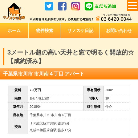
ホーム
物件検索
サノスケ日記
お問い合わせ
3メートル超の高い天井と窓で明るく開放的☆
【成約済み】
千葉県市川市 市川南４丁目 アパート
賃料
7.3万円
専有面積
20m²
階数
1階 / 地上2階
間取り
1K
築年月
2018/04
取引態様
仲介
所在地
千葉県市川市 市川南４丁目
ＪＲ総武線市川駅 徒歩9分
交通
京成本線国府台駅 徒歩17分