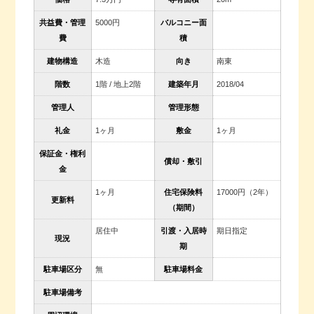
共益費・管理
5000円
バルコニー面
費
積
建物構造
木造
向き
南東
階数
1階 / 地上2階
建築年月
2018/04
管理人
管理形態
礼金
1ヶ月
敷金
1ヶ月
保証金・権利
償却・敷引
金
1ヶ月
住宅保険料
17000円（2年）
更新料
（期間）
居住中
引渡・入居時
期日指定
現況
期
駐車場区分
無
駐車場料金
駐車場備考