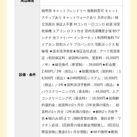
周辺環境
猫専用 キャットフレンドリー 複数飼育可 キャット
ステップあり キャットウォークあり 天井が高い 独
立洗面台 保証人不要 IHコンロ 一口コンロ 給湯 浴室
乾燥機 エアコン ロフト付き 室内洗濯機置き場 BSア
ンテナ 光ファイバー インターネット利用料無料 TV
ドアホン 防犯カメラ プロパンガス 宅配ボックス 駐
輪場 ★温水洗浄便座★保証会社必須：アーク賃貸保
証（初回保証料：総賃料の60%、更新料：15,000円
／年）★鍵交換代（希望制）：39,600円★町会費：
2,400円／2年（前払い）★除菌消臭代（契約時）：1
設備・条件
6,500円（税込）★24時間対応システム：16,500円
（税込）／2年★賃料決済手数料：330円（税込）★
ハウスクリーニング代（退去時）：44,000円、エア
コンクリーニング代（退去時）：16,500円★短期解
約違約金：総賃料の2ヶ月分（1年未満の場合）、総
賃料の1ヶ月分（2年未満の場合）★解約2ヶ月前予
告★猫のみ3匹まで（猫飼育誓約書有、避妊去勢・ワ
クチン必須、1匹飼育の場合敷金増額無し、2匹目以
降追加毎に敷金0.5ヶ月分増額）★Wi-Fi無料★断熱