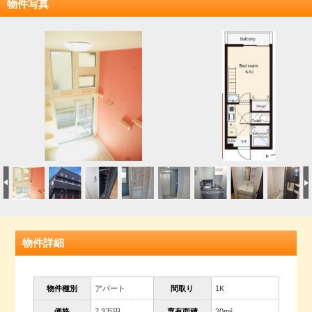
物件写真
物件詳細
物件種別
アパート
間取り
1K
価格
7.3万円
専有面積
20m²