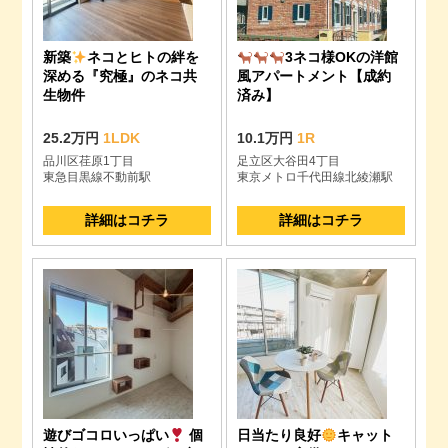
新築
ネコとヒトの絆を
3ネコ様OKの洋館
深める『究極』のネコ共
風アパートメント【成約
生物件
済み】
25.2万円
1LDK
10.1万円
1R
品川区荏原1丁目
足立区大谷田4丁目
東急目黒線不動前駅
東京メトロ千代田線北綾瀬駅
詳細はコチラ
詳細はコチラ
遊びゴコロいっぱい
個
日当たり良好
キャット