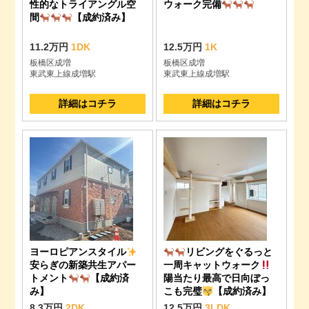
性的なトライアングル空
ウォーク完備
間
【成約済み】
11.2万円
1DK
12.5万円
1K
板橋区成増
板橋区成増
東武東上線成増駅
東武東上線成増駅
詳細はコチラ
詳細はコチラ
ヨーロピアンスタイル
リビングをぐるっと
安らぎの新築共生アパー
一周キャットウォーク
トメント
【成約済
陽当たり最高で日向ぼっ
み】
こも完璧
【成約済み】
8.3万円
2DK
12.5万円
3LDK