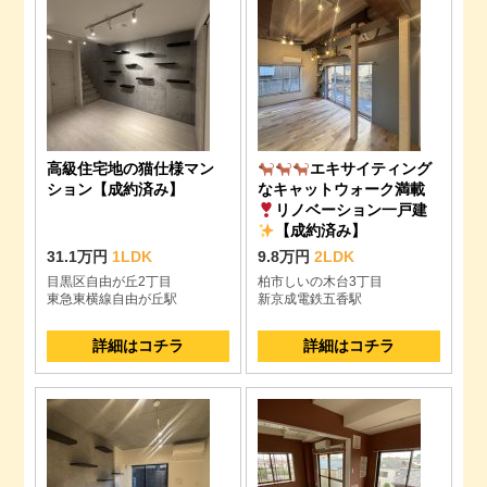
高級住宅地の猫仕様マン
エキサイティング
ション【成約済み】
なキャットウォーク満載
リノベーション一戸建
【成約済み】
31.1万円
1LDK
9.8万円
2LDK
目黒区自由が丘2丁目
柏市しいの木台3丁目
東急東横線自由が丘駅
新京成電鉄五香駅
詳細はコチラ
詳細はコチラ