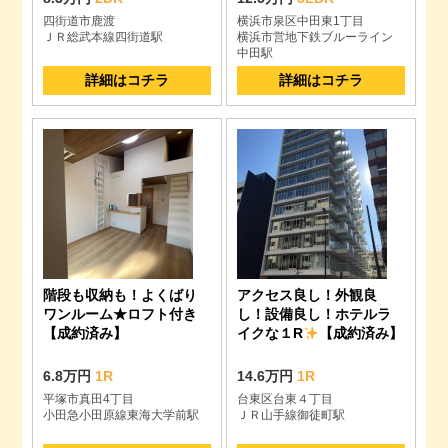
四街道市鹿渡
横浜市泉区中田東1丁目
ＪＲ総武本線四街道駅
横浜市営地下鉄ブルーライン
中田駅
詳細はコチラ
詳細はコチラ
階段も収納も！よくばり
アクセス良し！外観良
ワンルーム★ロフト付き
し！設備良し！ホテルラ
【成約済み】
イクな１R
【成約済み】
6.8万円
1R
14.6万円
1R
平塚市真田4丁目
台東区台東４丁目
小田急小田原線東海大学前駅
ＪＲ山手線御徒町駅