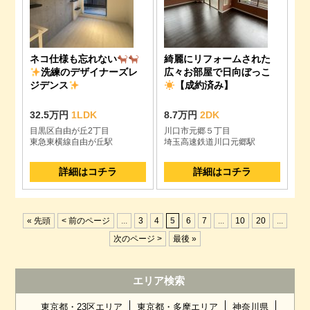
ネコ仕様も忘れない
綺麗にリフォームされた
洗練のデザイナーズレ
広々お部屋で日向ぼっこ
ジデンス
【成約済み】
32.5万円
1LDK
8.7万円
2DK
目黒区自由が丘2丁目
川口市元郷５丁目
東急東横線自由が丘駅
埼玉高速鉄道川口元郷駅
詳細はコチラ
詳細はコチラ
« 先頭
< 前のページ
...
3
4
5
6
7
...
10
20
...
次のページ >
最後 »
エリア検索
東京都・23区エリア
東京都・多摩エリア
神奈川県