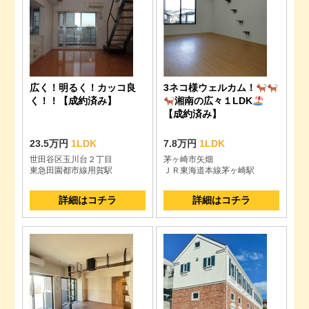
広く！明るく！カッコ良
3ネコ様ウェルカム！
く！！【成約済み】
湘南の広々１LDK
【成約済み】
23.5万円
1LDK
7.8万円
1LDK
世田谷区玉川台２丁目
茅ヶ崎市矢畑
東急田園都市線用賀駅
ＪＲ東海道本線茅ヶ崎駅
詳細はコチラ
詳細はコチラ