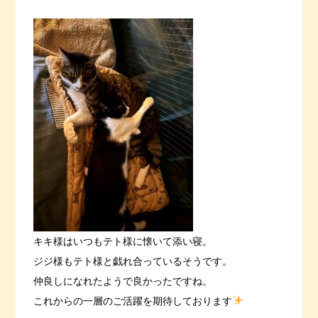
キキ様はいつもテト様に懐いて添い寝。
ジジ様もテト様と戯れ合っているそうです。
仲良しになれたようで良かったですね。
これからの一層のご活躍を期待しております