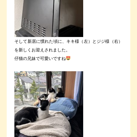
そして新居に慣れた頃に、キキ様（左）とジジ様（右）
を新しくお迎えされました。
仔猫の兄妹で可愛いですね