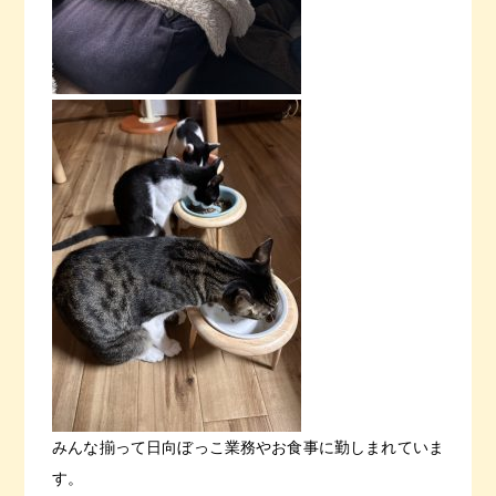
みんな揃って日向ぼっこ業務やお食事に勤しまれていま
す。