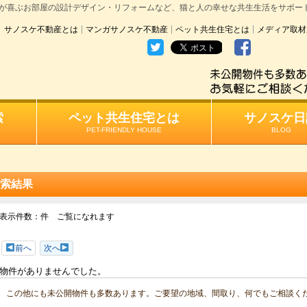
が喜ぶお部屋の設計デザイン・リフォームなど、猫と人の幸せな共生生活をサポー
サノスケ不動産とは
マンガサノスケ不動産
ペット共生住宅とは
メディア取材
索
ペット共生住宅とは
サノスケ日
PET-FRIENDLY HOUSE
BLOG
索結果
表示件数：
件 ご覧になれます
前へ
次へ
物件がありませんでした。
この他にも未公開物件も多数あります。ご要望の地域、間取り、何でもご相談