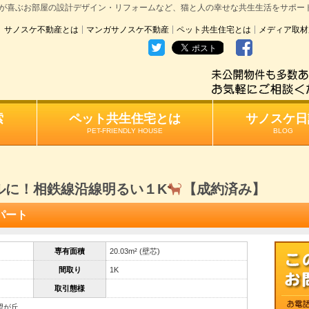
が喜ぶお部屋の設計デザイン・リフォームなど、猫と人の幸せな共生生活をサポー
サノスケ不動産とは
マンガサノスケ不動産
ペット共生住宅とは
メディア取材
索
ペット共生住宅とは
サノスケ日
PET-FRIENDLY HOUSE
BLOG
ルに！相鉄線沿線明るい１K
【成約済み】
パート
専有面積
20.03m² (壁芯)
間取り
1K
取引態様
望が丘