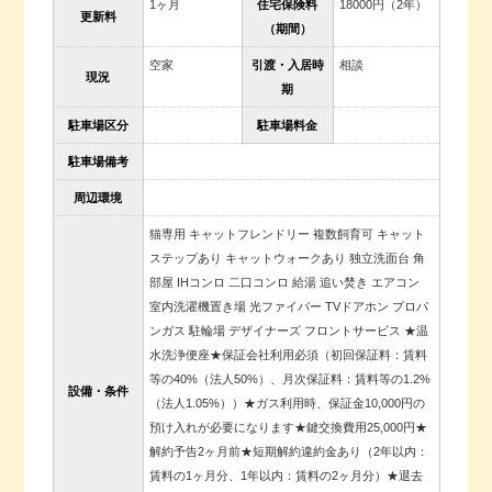
1ヶ月
住宅保険料
18000円（2年）
更新料
（期間）
空家
引渡・入居時
相談
現況
期
駐車場区分
駐車場料金
駐車場備考
周辺環境
猫専用 キャットフレンドリー 複数飼育可 キャット
ステップあり キャットウォークあり 独立洗面台 角
部屋 IHコンロ 二口コンロ 給湯 追い焚き エアコン
室内洗濯機置き場 光ファイバー TVドアホン プロパ
ンガス 駐輪場 デザイナーズ フロントサービス ★温
水洗浄便座★保証会社利用必須（初回保証料：賃料
等の40%（法人50%）、月次保証料：賃料等の1.2%
設備・条件
（法人1.05%））★ガス利用時、保証金10,000円の
預け入れが必要になります★鍵交換費用25,000円★
解約予告2ヶ月前★短期解約違約金あり（2年以内：
賃料の1ヶ月分、1年以内：賃料の2ヶ月分）★退去