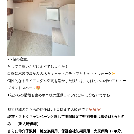
7.2帖の寝室。
そしてご覧いただけますでしょうか！
白壁に木製で温かみのあるキャットステップとキャットウォーク
個性的なトライアングル空間を活かした設計は、もはやネコ様のアミュー
ズメントスペース
1階からの階段も含めネコ様の運動ライフには申し分ないですね！
魅力満載のこちらの物件は3ネコ様まで大歓迎です
現在トクトクキャンペーンと題して期間限定で初期費用は敷金は2ヵ月の
み
（退去時償却）
さらに仲介手数料、鍵交換費用、保証会社初期費用、火災保険（2年分）