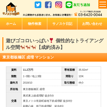
ホーム
物件検索
サノスケ日記
お問い合わせ
遊びゴコロいっぱい
個性的なトライアング
ル空間
【成約済み】
東京都板橋区 成増 マンション
賃料
11.2万円
専有面積
35.82m²
階数
1~3階 / 地上3階
間取り
1DK
築年月
2018/10
取引態様
仲介
所在地
東京都板橋区 成増
東武東上線成増駅 徒歩5分
交通
東京メトロ有楽町線地下鉄成増駅 徒歩8分
副都心線 地下鉄成増駅 徒歩8分