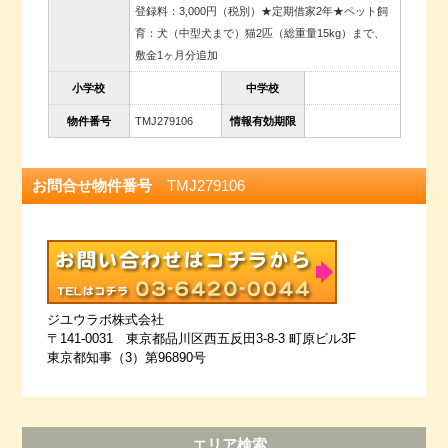
登録料：3,000円（税別）★定期借家2年★ペット飼
育：犬（中型犬まで）猫2匹（総重量15kg）まで、
敷金1ヶ月分追加
小学校
中学校
物件番号
TMJ279106
情報有効期限
お問合せ物件番号
TMJ279106
ジユウラボ株式会社
〒141-0031 東京都品川区西五反田3-8-3 町原ビル3F
東京都知事（3）第96890号
エリア検索