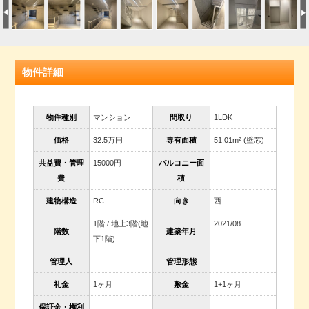
物件詳細
物件種別
マンション
間取り
1LDK
価格
32.5万円
専有面積
51.01m² (壁芯)
共益費・管理
15000円
バルコニー面
費
積
建物構造
RC
向き
西
1階 / 地上3階(地
2021/08
階数
建築年月
下1階)
管理人
管理形態
礼金
1ヶ月
敷金
1+1ヶ月
保証金・権利