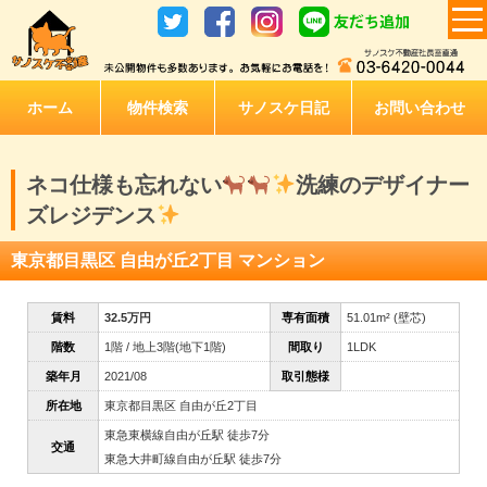
ホーム
物件検索
サノスケ日記
お問い合わせ
ネコ仕様も忘れない
洗練のデザイナー
ズレジデンス
東京都目黒区 自由が丘2丁目 マンション
賃料
32.5万円
専有面積
51.01m² (壁芯)
階数
1階 / 地上3階(地下1階)
間取り
1LDK
築年月
2021/08
取引態様
所在地
東京都目黒区 自由が丘2丁目
東急東横線自由が丘駅 徒歩7分
交通
東急大井町線自由が丘駅 徒歩7分