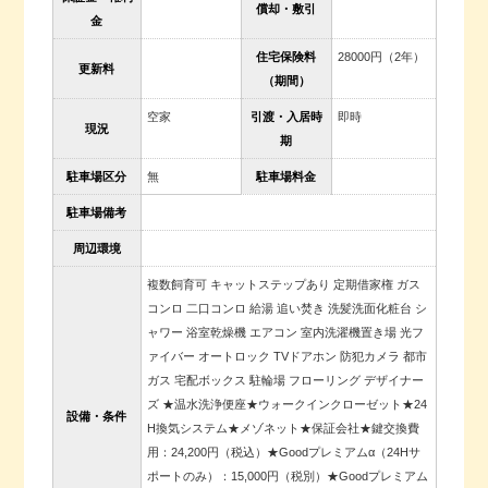
償却・敷引
金
住宅保険料
28000円（2年）
更新料
（期間）
空家
引渡・入居時
即時
現況
期
駐車場区分
無
駐車場料金
駐車場備考
周辺環境
複数飼育可 キャットステップあり 定期借家権 ガス
コンロ 二口コンロ 給湯 追い焚き 洗髪洗面化粧台 シ
ャワー 浴室乾燥機 エアコン 室内洗濯機置き場 光フ
ァイバー オートロック TVドアホン 防犯カメラ 都市
ガス 宅配ボックス 駐輪場 フローリング デザイナー
ズ ★温水洗浄便座★ウォークインクローゼット★24
設備・条件
H換気システム★メゾネット★保証会社★鍵交換費
用：24,200円（税込）★Goodプレミアムα（24Hサ
ポートのみ）：15,000円（税別）★Goodプレミアム