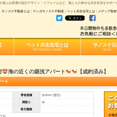
が喜ぶお部屋の設計デザイン・リフォームなど、猫と人の幸せな共生生活をサポー
サノスケ不動産とは
マンガサノスケ不動産
ペット共生住宅とは
メディア取材
索
ペット共生住宅とは
サノスケ日
PET-FRIENDLY HOUSE
BLOG
付
海の近くの築浅アパート
【成約済み】
パート
専有面積
19.87m² (壁芯)
間取り
1K
取引態様
4丁目