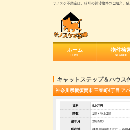
サノスケ不動産は、猫可の賃貸物件のご紹介、猫
ホーム
物件検
HOME
SEARCH
キャットステップ＆ハウス
神奈川県横須賀市 三春町4丁目 ア
賃料
5.9万円
階数
1階 / 地上2階
築年月
2024/03
所在地
神奈川県横須賀市 三春町