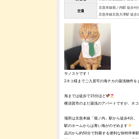
京急本線堀ノ内駅 徒歩4分
交通
京急本線京急大津駅 徒歩1
サノスケです！
2ネコ様までご入居可の海チカの築浅物件を
海までは徒歩で15分ほど
横須賀市のまだ築浅のアパートですが、ネコ
場所は京急本線「堀ノ内」駅から徒歩4分。
駅のホームからは青い海がのぞめます
品川から約50分で到着する便利な快特停車