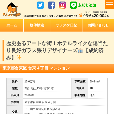
ホーム
物件検索
サノスケ日記
お問い合わせ
歴史あるアートな街！ホテルライクな陽当た
り良好ガラス張りデザイナーズ
【成約済
み】
東京都台東区 台東４丁目 マンション
賃料
13.6万円
専有面積
30.44m²
階数
2階 / 地上13階(地下1階)
間取り
1R
築年月
2016/01
取引態様
仲介
所在地
東京都台東区 台東４丁目
ＪＲ山手線御徒町駅 徒歩4分
交通