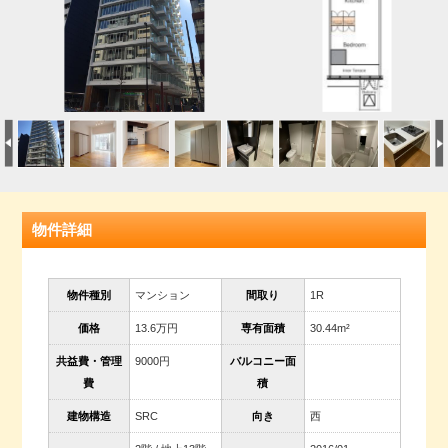
物件詳細
物件種別
マンション
間取り
1R
価格
13.6万円
専有面積
30.44m²
共益費・管理
9000円
バルコニー面
費
積
建物構造
SRC
向き
西