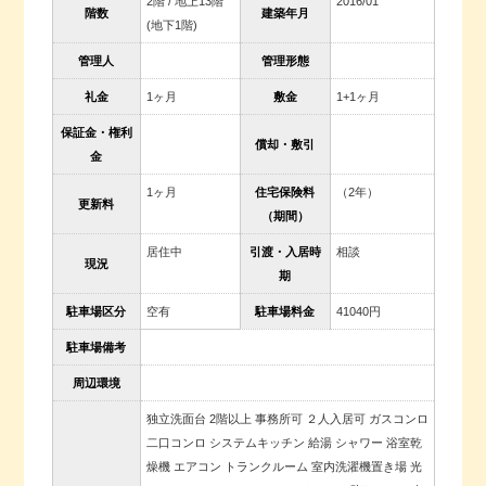
2階 / 地上13階
2016/01
階数
建築年月
(地下1階)
管理人
管理形態
礼金
1ヶ月
敷金
1+1ヶ月
保証金・権利
償却・敷引
金
1ヶ月
住宅保険料
（2年）
更新料
（期間）
居住中
引渡・入居時
相談
現況
期
駐車場区分
空有
駐車場料金
41040円
駐車場備考
周辺環境
独立洗面台 2階以上 事務所可 ２人入居可 ガスコンロ
二口コンロ システムキッチン 給湯 シャワー 浴室乾
燥機 エアコン トランクルーム 室内洗濯機置き場 光