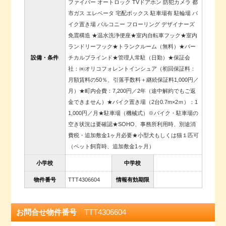
ファイバー オートロック TVドアホン 防犯カメラ 都
市ガス エレベータ 宅配ボックス 駐車場有 駐輪場 バ
イク置き場 バルコニー フローリング デザイナーズ
免震構造 ★温水洗浄便座★室内自転車フック★室内
ランドリーフック★トランクルーム（無料）★バー
設備・条件
チカルブラインド★管理人常駐（日勤）★保証会
社：㈱オリコフォレントインシュア（初回保証料：
月額賃料の50％、引落手数料＋継続保証料1,000円／
月）★町内会費：7,200円／2年（途中解約でもご返
金できません）★バイク置き場（2台0.7m×2ｍ）：1
1,000円／月★駐車場（機械式）※バイク・駐車場の
空き状況は要確認★SOHO、事務所利用時、別途消
費税・追加敷金1ヶ月必要★小型犬もしくは猫１匹可
（ペット飼育時、追加敷金1ヶ月）
小学校
中学校
物件番号
TTT4306604
情報有効期限
お問合せ物件番号
TTT4306604