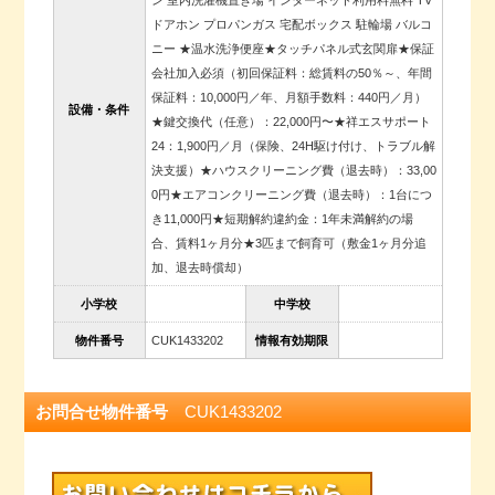
ン 室内洗濯機置き場 インターネット利用料無料 TV
ドアホン プロパンガス 宅配ボックス 駐輪場 バルコ
ニー ★温水洗浄便座★タッチパネル式玄関扉★保証
会社加入必須（初回保証料：総賃料の50％～、年間
保証料：10,000円／年、月額手数料：440円／月）
設備・条件
★鍵交換代（任意）：22,000円〜★祥エスサポート
24：1,900円／月（保険、24H駆け付け、トラブル解
決支援）★ハウスクリーニング費（退去時）：33,00
0円★エアコンクリーニング費（退去時）：1台につ
き11,000円★短期解約違約金：1年未満解約の場
合、賃料1ヶ月分★3匹まで飼育可（敷金1ヶ月分追
加、退去時償却）
小学校
中学校
物件番号
CUK1433202
情報有効期限
お問合せ物件番号
CUK1433202