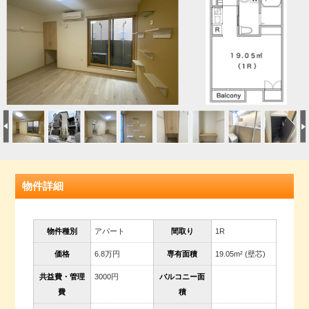
物件詳細
物件種別
アパート
間取り
1R
価格
6.8万円
専有面積
19.05m² (壁芯)
共益費・管理
3000円
バルコニー面
費
積