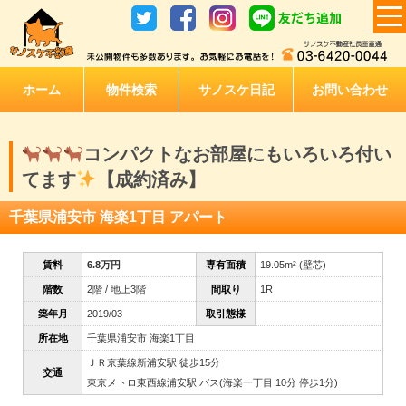
ホーム
物件検索
サノスケ日記
お問い合わせ
コンパクトなお部屋にもいろいろ付い
てます
【成約済み】
千葉県浦安市 海楽1丁目 アパート
賃料
6.8万円
専有面積
19.05m² (壁芯)
階数
2階 / 地上3階
間取り
1R
築年月
2019/03
取引態様
所在地
千葉県浦安市 海楽1丁目
ＪＲ京葉線新浦安駅 徒歩15分
交通
東京メトロ東西線浦安駅 バス(海楽一丁目 10分 停歩1分)