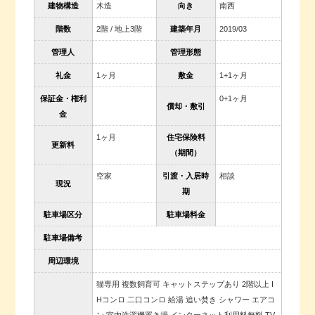
建物構造
木造
向き
南西
階数
2階 / 地上3階
建築年月
2019/03
管理人
管理形態
礼金
1ヶ月
敷金
1+1ヶ月
保証金・権利
0+1ヶ月
償却・敷引
金
1ヶ月
住宅保険料
更新料
（期間）
空家
引渡・入居時
相談
現況
期
駐車場区分
駐車場料金
駐車場備考
周辺環境
猫専用 複数飼育可 キャットステップあり 2階以上 I
Hコンロ 二口コンロ 給湯 追い焚き シャワー エアコ